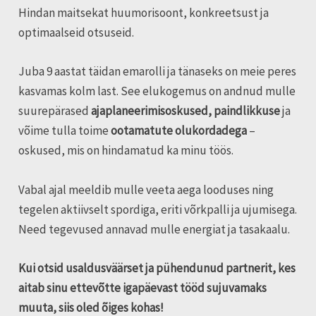
Hindan maitsekat huumorisoont, konkreetsust ja
optimaalseid otsuseid.
Juba 9 aastat täidan emarolli ja tänaseks on meie peres
kasvamas kolm last. See elukogemus on andnud mulle
suurepärased
ajaplaneerimisoskused, paindlikkuse
ja
võime tulla toime
ootamatute olukordadega
–
oskused, mis on hindamatud ka minu töös.
Vabal ajal meeldib mulle veeta aega looduses ning
tegelen aktiivselt spordiga, eriti võrkpalli ja ujumisega.
Need tegevused annavad mulle energiat ja tasakaalu.
Kui otsid usaldusväärset ja pühendunud partnerit, kes
aitab sinu ettevõtte igapäevast tööd sujuvamaks
muuta, siis oled õiges kohas!