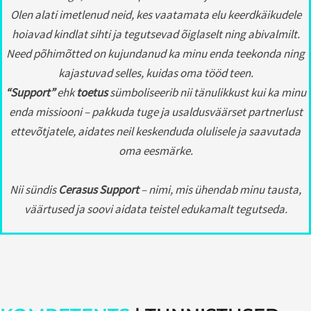
Olen alati imetlenud neid, kes vaatamata elu keerdkäikudele
hoiavad kindlat sihti ja tegutsevad õiglaselt ning abivalmilt.
Need põhimõtted on kujundanud ka minu enda teekonda ning
kajastuvad selles, kuidas oma tööd teen.
“Support”
ehk
toetus
sümboliseerib nii tänulikkust kui ka minu
enda missiooni – pakkuda tuge ja usaldusväärset partnerlust
ettevõtjatele, aidates neil keskenduda olulisele ja saavutada
oma eesmärke.
Nii sündis
Cerasus Support
– nimi, mis ühendab minu tausta,
väärtused ja soovi aidata teistel edukamalt tegutseda.