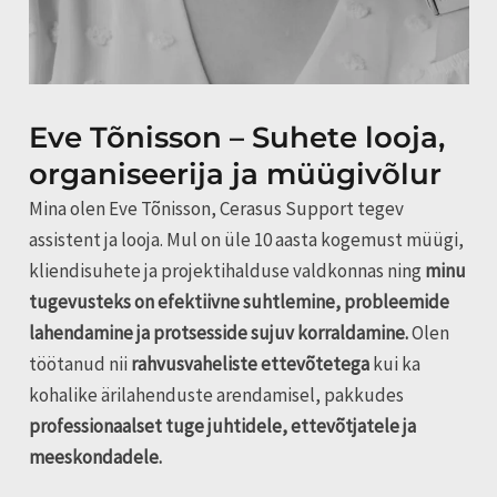
Eve Tõnisson – Suhete looja,
organiseerija ja müügivõlur
Mina olen Eve Tõnisson, Cerasus Support tegev
assistent ja looja. Mul on üle 10 aasta kogemust müügi,
kliendisuhete ja projektihalduse valdkonnas ning
minu
tugevusteks on efektiivne suhtlemine, probleemide
lahendamine ja protsesside sujuv korraldamine.
Olen
töötanud nii
rahvusvaheliste ettevõtetega
kui ka
kohalike ärilahenduste arendamisel, pakkudes
professionaalset tuge juhtidele, ettevõtjatele ja
meeskondadele.