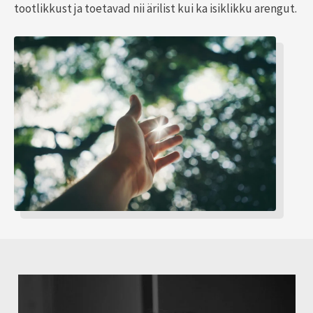
tootlikkust ja toetavad nii ärilist kui ka isiklikku arengut.