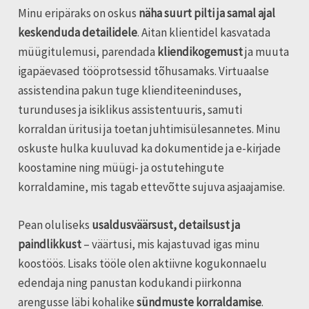
Minu eripäraks on oskus
näha suurt pilti ja samal ajal
keskenduda detailidele
. Aitan klientidel kasvatada
müügitulemusi, parendada
kliendikogemust
ja muuta
igapäevased tööprotsessid tõhusamaks. Virtuaalse
assistendina pakun tuge klienditeeninduses,
turunduses ja isiklikus assistentuuris, samuti
korraldan üritusi ja toetan juhtimisülesannetes. Minu
oskuste hulka kuuluvad ka dokumentide ja e-kirjade
koostamine ning müügi- ja ostutehingute
korraldamine, mis tagab ettevõtte sujuva asjaajamise.
Pean oluliseks
usaldusväärsust, detailsust ja
paindlikkust
– väärtusi, mis kajastuvad igas minu
koostöös. Lisaks tööle olen aktiivne kogukonnaelu
edendaja ning panustan kodukandi piirkonna
arengusse läbi kohalike
sündmuste korraldamise
.