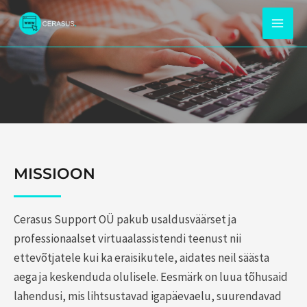
Skip
to
MAI
content
MEN
MISSIOON
Cerasus Support OÜ pakub usaldusväärset ja
professionaalset virtuaalassistendi teenust nii
ettevõtjatele kui ka eraisikutele, aidates neil säästa
aega ja keskenduda olulisele. Eesmärk on luua tõhusaid
lahendusi, mis lihtsustavad igapäevaelu, suurendavad